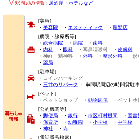
駅周辺の情報
:
居酒屋・ホテルなど
[美容]
・
美容院
・
エステティック
・
理髪店
[病院・診療所等]
・
総合病院
・
病院
・
歯科
・
内科
・
眼科
・耳鼻咽喉科
・
皮膚科
・神経、精神科
・
外科
・
整形外科
・形
・
薬局
[駐車場]
・コインパーキング
・
三井のリパーク
： 串間駅周辺の時間貸駐
[ペット]
・ペットショップ
・
動物病院
・ペット葬
[公的機関等]
・
郵便局
・
銀行
・
市区町村機関
・
図書
・
保育所
・
幼稚園
・
小学校
・
中学校
・
神社
・
寺
[電話番号検索]