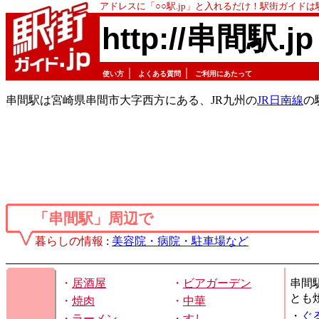
アドレスに「○○駅.jp」と入れるだけ！駅街ガイド
http://串間駅.jp
｜
｜
使い方
よくある質問
ご利用にあたって
串間駅は宮崎県串間市大字西方にある、JR九州の
JR日南線
の
「串間駅」周辺で
暮らしの情報
:
美容院・病院・駐車場など
・
居酒屋
・
ビアガーデン
串間
とも
・
焼肉
・
中華
・
ぐ
・
ラーメン
・
すし