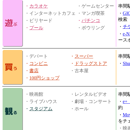
・
カラオケ
・ゲームセンター
串間
・インターネットカフェ
・マンガ喫茶
・
GI
検索
・ビリヤード
・
パチンコ
・
チ
・
プール
・ボウリング
・
e-
ース
・デパート
・
スーパー
串間
・
コンビニ
・
ドラッグストア
・
Shu
・
書店
・古本屋
・
100円ショップ
・映画館
・レンタルビデオ
串間
・ライブハウス
・劇場・コンサート
・
e
約
・
スタジアム
・ホール
・
Mov
をチ
・映画