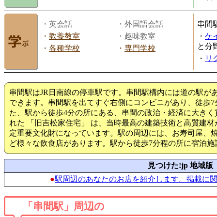
・英会話
・外国語会話
串間
・
教養教室
・趣味教室
・
ケ
と分
・
各種学校
・
専門学校
・
リ
串間駅はJR日南線の停車駅です。串間駅構内には道の駅が
できます。串間駅を出てすぐ右側にコンビニがあり、徒歩7
た、駅から徒歩4分の所にある、串間の政治・経済に大きく
れた 「旧吉松家住宅」 は、当時最高の建築技術と高質建
定重要文化財になっています。駅の周辺には、お寿司屋、
ど様々な飲食店があります。駅から徒歩7分程の所に宿泊施
見つけた!jp 地域版
●
駅周辺のあなたのお店を紹介します。掲載に
「串間駅」周辺の