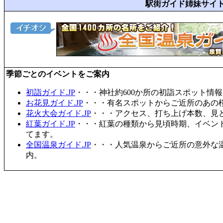
駅街ガイド姉妹サイ
季節ごとのイベントをご案内
初詣ガイド.JP
・・・神社約600か所の初詣スポット情
お花見ガイド.JP
・・・有名スポットからご近所のあの桜
花火大会ガイド.JP
・・・アクセス、打ち上げ本数、見
紅葉ガイド.JP
・・・紅葉の種類から見頃時期、イベン
てます。
全国温泉ガイド.JP
・・・人気温泉からご近所の意外な
内。