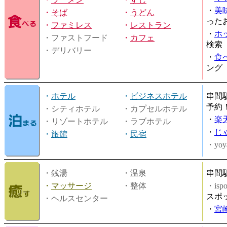
・
美
・
そば
・
うどん
った
・
ファミレス
・
レストラン
・
ホ
・ファストフード
・
カフェ
検索
・デリバリー
・
食
ング
・
ホテル
・
ビジネスホテル
串間
予約
・シティホテル
・カプセルホテル
・
楽
・リゾートホテル
・ラブホテル
・
じ
・
旅館
・
民宿
・yoy
・銭湯
・温泉
串間
・
マッサージ
・整体
・is
スポ
・ヘルスセンター
・
宮